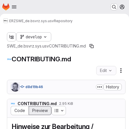
Homepage
Skip to main content
M
ERZ
SWE_de.bsvrz.sys.usv
Repository
develop
SWE_de.bsvrz.sys.usv
CONTRIBUTING.md
CONTRIBUTING.md
Edit
Fil
History
d8d19b46
CONTRIBUTING.md
2.95 KiB
Table of contents
Code
Preview
Hinweise zur Bearbeitung /