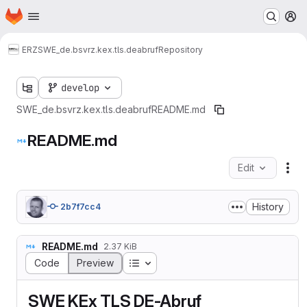
Homepage
Skip to main content
M
ERZ
SWE_de.bsvrz.kex.tls.deabruf
Repository
develop
SWE_de.bsvrz.kex.tls.deabruf
README.md
README.md
Edit
Fil
History
2b7f7cc4
README.md
2.37 KiB
Table of contents
Code
Preview
SWE KEx TLS DE-Abruf