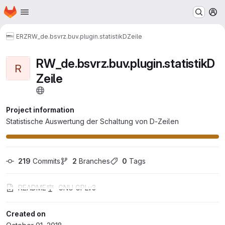
Homepage
Skip to main content
M
ERZ
RW_de.bsvrz.buv.plugin.statistikDZeile
RW_de.bsvrz.buv.plugin.statistikD
R
Zeile
Project information
Statistische Auswertung der Schaltung von D-Zeilen
219
 Commits
2
 Branches
0
 Tags
README
GNU GPLv3
Created on