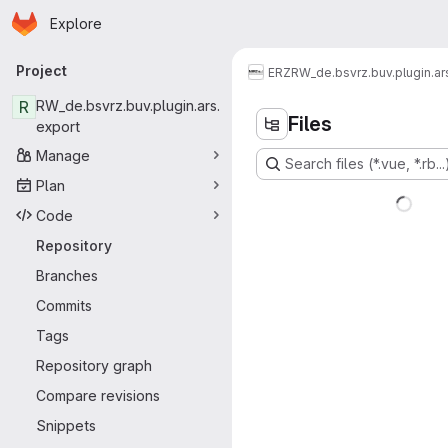
Homepage
Skip to main content
Explore
Primary navigation
Project
ERZ
RW_de.bsvrz.buv.plugin.ar
R
RW_de.bsvrz.buv.plugin.ars.
Files
export
Manage
Search files (*.vue, *.rb...
Plan
Code
Repository
Branches
Commits
Tags
Repository graph
Compare revisions
Snippets