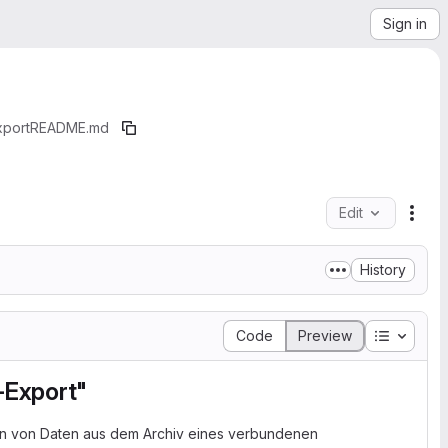
Sign in
xport
README.md
Edit
File
History
Table of
Code
Preview
-Export"
ren von Daten aus dem Archiv eines verbundenen