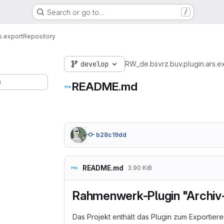
Search or go to…
/
s.export
Repository
develop
RW_de.bsvrz.buv.plugin.ars.e
)
README.md
b28c19dd
README.md
3.90 KiB
Rahmenwerk-Plugin "Archiv
Das Projekt enthält das Plugin zum Exportie