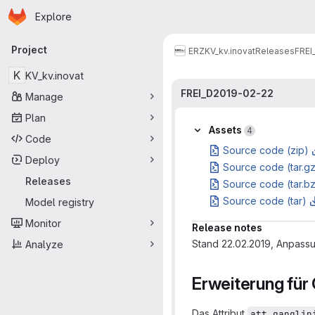
Homepage
Skip to main content
Explore
Primary navigation
Project
ERZ
KV_kv.inovat
Releases
FREI
K
KV_kv.inovat
FREI_D2019-02-22
Manage
Plan
Assets
4
Code
Source code (zip)
Deploy
Source code (tar.g
Releases
Source code (tar.b
Source code (tar)
Model registry
Monitor
Release notes
Stand 22.02.2019, Anpassu
Analyze
Erweiterung für
Das Attribut
att.ganglin