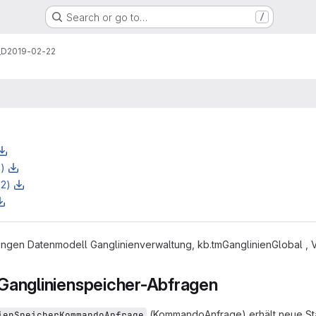
Search or go to…
/
_D2019-02-22
z)
z2)
ngen Datenmodell Ganglinienverwaltung, kb.tmGanglinienGlobal , V
 Ganglinienspeicher-Abfragen
(KommandoAnfrage) erhält neue St
ienSpeicherKommandoAnfrage