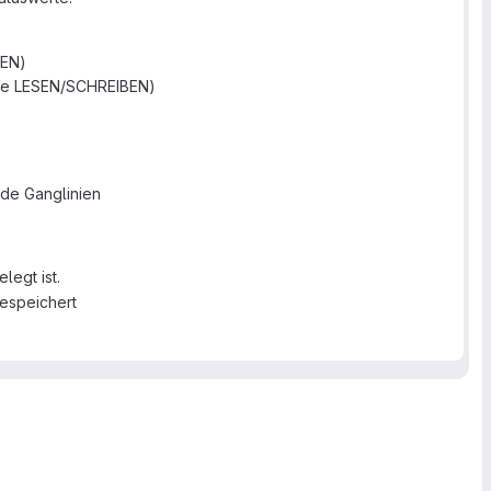
BEN)
ige LESEN/SCHREIBEN)
nde Ganglinien
legt ist.
gespeichert